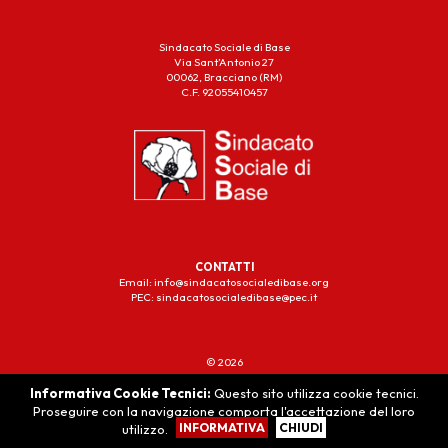
Sindacato Sociale di Base
Via Sant’Antonio 27
00062, Bracciano (RM)
C.F. 92055410457
CONTATTI
Email: info@sindacatosocialedibase.org
PEC: sindacatosocialedibase@pec.it
© 2026
Powered by Artisticom
Informativa Cookie Tecnici:
Questo sito utilizza cookie tecnici.
Proseguire con la navigazione comporta l'accettazione del loro
INFORMATIVA
CHIUDI
utilizzo.