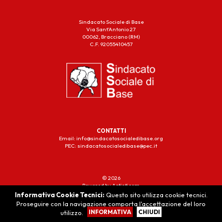
Sindacato Sociale di Base
Via Sant’Antonio 27
00062, Bracciano (RM)
C.F. 92055410457
CONTATTI
Email: info@sindacatosocialedibase.org
PEC: sindacatosocialedibase@pec.it
© 2026
Powered by Artisticom
Informativa Cookie Tecnici:
Questo sito utilizza cookie tecnici.
Proseguire con la navigazione comporta l'accettazione del loro
INFORMATIVA
CHIUDI
utilizzo.